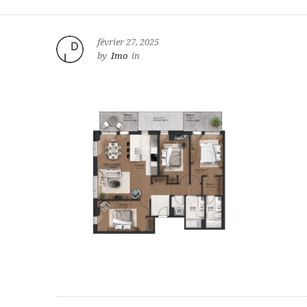
février 27, 2025
by
Imo
in