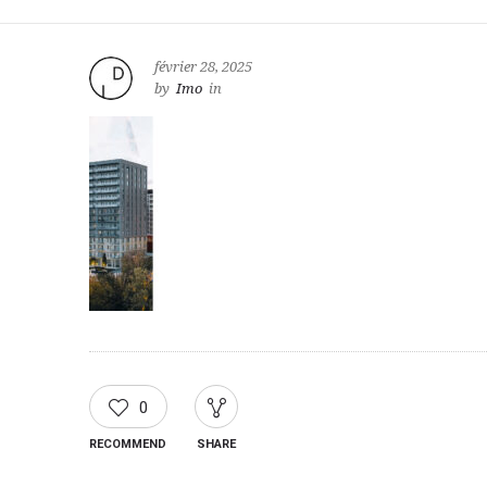
février 28, 2025
by
Imo
in
0
RECOMMEND
SHARE